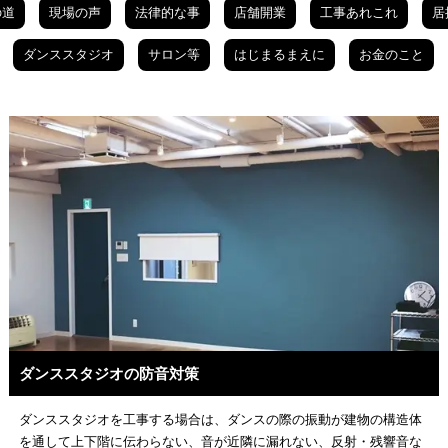
の道
現場の声
法律的な事
店舗開業
工事あれこれ
居
ダンススタジオ
サロン等
はじまるまえに
お金のこと
ダンススタジオの防音対策
ダンススタジオを工事する場合は、ダンスの際の振動が建物の構造体
を通して上下階に伝わらない、音が近隣に漏れない、反射・残響音な