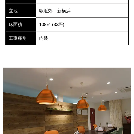
立地
駅近郊 新横浜
床面積
108㎡ (33坪)
工事種別
内装