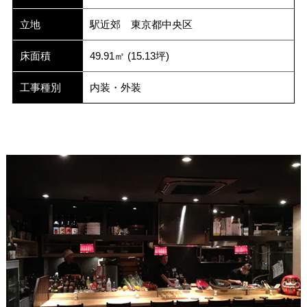
立地
駅近郊 東京都中央区
床面積
49.91㎡ (15.13坪)
工事種別
内装・外装