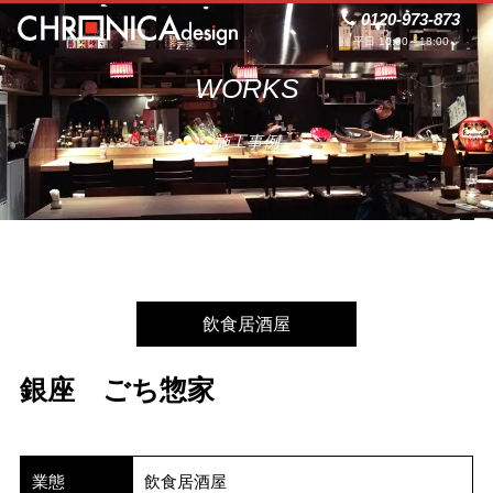
0120-973-873
平日 10:00～18:00
WORKS
施工事例
飲食居酒屋
銀座 ごち惣家
業態
飲食居酒屋