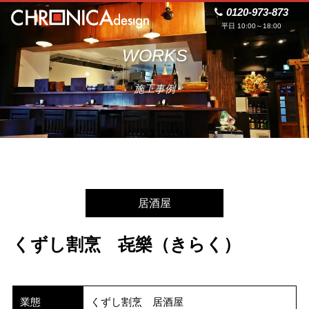
0120-973-873
平日 10:00～18:00
WORKS
施工事例
居酒屋
くずし割烹 㐂樂（きらく）
業態
くずし割烹 居酒屋