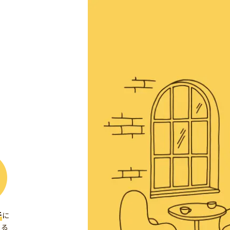
件
に
くる